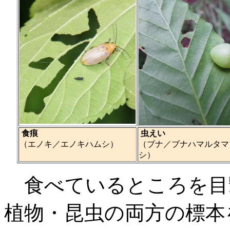
食痕
虫えい
（エノキ／エノキハムシ）
（ブナ／ブナハマルタマ
シ）
食べているところを目
植物・
昆虫の両方の標本