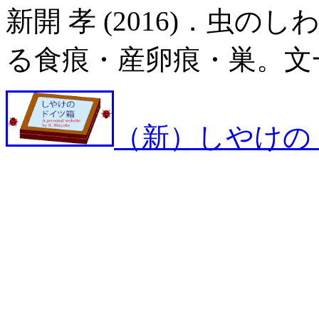
新開 孝 (2016)．虫
る食痕・産卵痕・巣。文
（新）しやけの