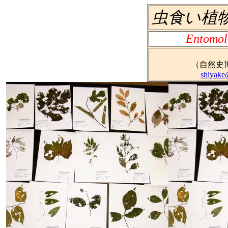
虫食い植
Entomol
（自然史
shiyake