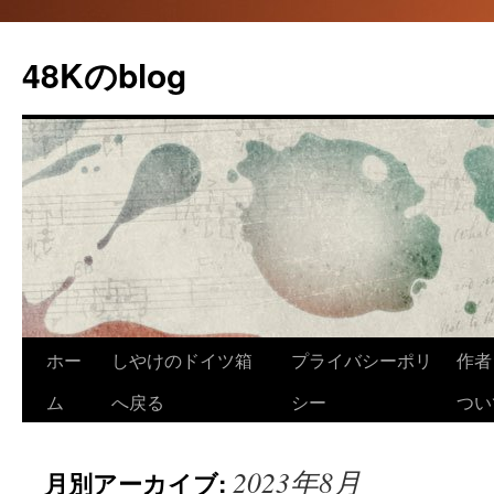
48Kのblog
コ
ホー
しやけのドイツ箱
プライバシーポリ
作者（
ン
ム
へ戻る
シー
つい
テ
2023年8月
月別アーカイブ:
ン