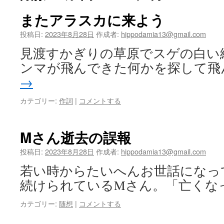
ツ
またアラスカに来よう
へ
投稿日:
2023年8月28日
作成者:
hippodamia13@gmail.com
見渡すかぎりの草原でスゲの白い
ス
ンマが飛んできた何かを探して飛
キ
→
ッ
カテゴリー:
作詞
|
コメントする
プ
Mさん逝去の誤報
投稿日:
2023年8月28日
作成者:
hippodamia13@gmail.com
若い時からたいへんお世話になっ
続けられているMさん。「亡くな
カテゴリー:
随想
|
コメントする