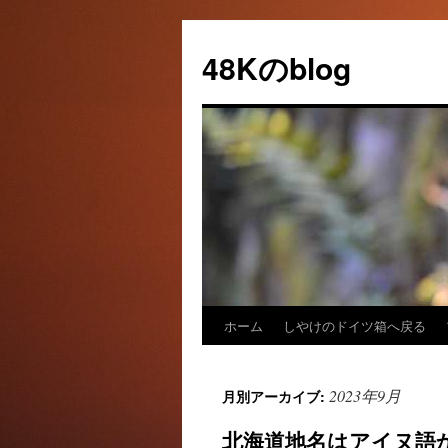
48Kのblog
ホーム
しやけのドイツ箱へ戻る
コ
ン
2023年9月
月別アーカイブ:
テ
北海道地名はアイヌ語
ン