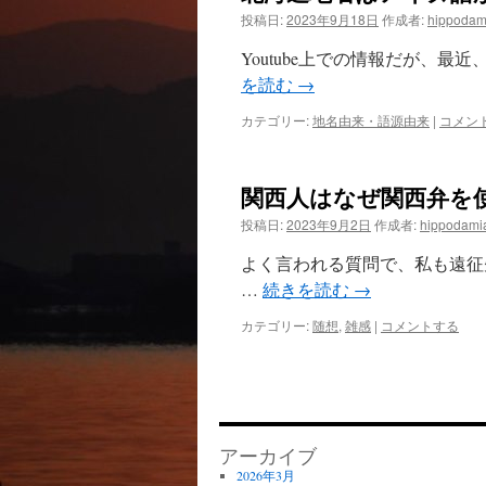
投稿日:
2023年9月18日
作成者:
hippodam
ツ
Youtube上での情報だが、
へ
を読む
→
ス
カテゴリー:
地名由来・語源由来
|
コメン
キ
関西人はなぜ関西弁を
ッ
投稿日:
2023年9月2日
作成者:
hippodami
プ
よく言われる質問で、私も遠征
…
続きを読む
→
カテゴリー:
随想
,
雑感
|
コメントする
アーカイブ
2026年3月