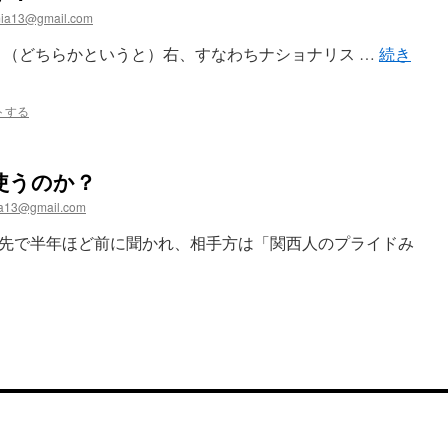
ia13@gmail.com
最近、（どちらかというと）右、すなわちナショナリス …
続き
トする
使うのか？
a13@gmail.com
先で半年ほど前に聞かれ、相手方は「関西人のプライドみ