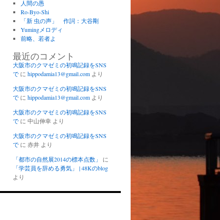
人間の愚
Ro-Byo-Shi
「新 虫の声」 作詞：大谷剛
Yumingメロディ
前略、若者よ
最近のコメント
大阪市のクマゼミの初鳴記録をSNS
で
に
hippodamia13@gmail.com
より
大阪市のクマゼミの初鳴記録をSNS
で
に
hippodamia13@gmail.com
より
大阪市のクマゼミの初鳴記録をSNS
で
に
中山伸幸
より
大阪市のクマゼミの初鳴記録をSNS
で
に
赤井
より
「都市の自然展2014の標本点数」
に
「学芸員を辞める勇気」 | 48Kのblog
より