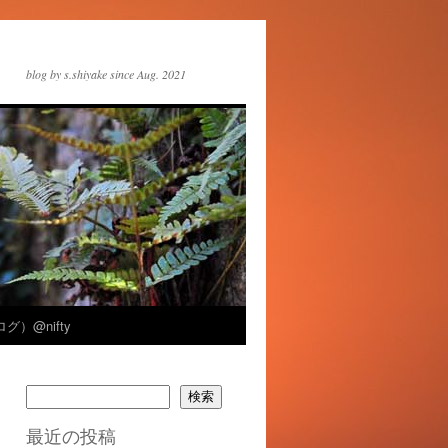
blog by s.shiyake since Aug. 2021
グ）@nifty
検索
最近の投稿