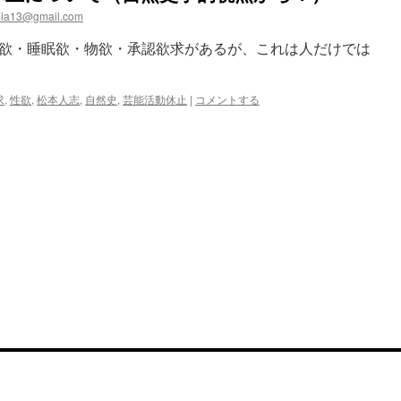
ia13@gmail.com
欲・睡眠欲・物欲・承認欲求があるが、これは人だけでは
求
,
性欲
,
松本人志
,
自然史
,
芸能活動休止
|
コメントする