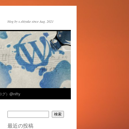
blog by s.shiyake since Aug. 2021
グ）@nifty
検索
最近の投稿