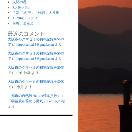
人間の愚
Ro-Byo-Shi
「新 虫の声」 作詞：大谷剛
Yumingメロディ
前略、若者よ
最近のコメント
大阪市のクマゼミの初鳴記録をSNS
で
に
hippodamia13@gmail.com
より
大阪市のクマゼミの初鳴記録をSNS
で
に
hippodamia13@gmail.com
より
大阪市のクマゼミの初鳴記録をSNS
で
に
中山伸幸
より
大阪市のクマゼミの初鳴記録をSNS
で
に
赤井
より
「都市の自然展2014の標本点数」
に
「学芸員を辞める勇気」 | 48Kのblog
より