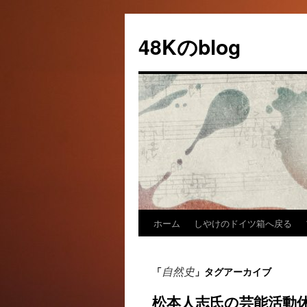
48Kのblog
ホーム
しやけのドイツ箱へ戻る
コ
ン
自然史
「
」タグアーカイブ
テ
松本人志氏の芸能活動
ン