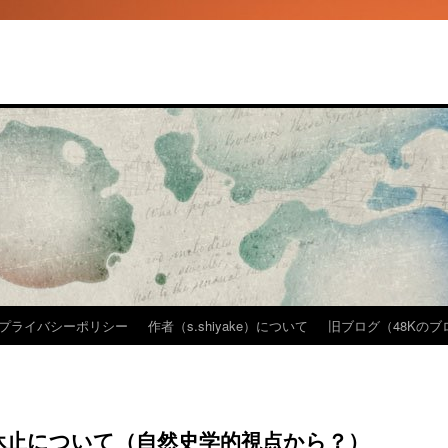
プライバシーポリシー
作者（s.shiyake）について
旧ブログ（48Kのブロ
休止について（自然史学的視点から？）