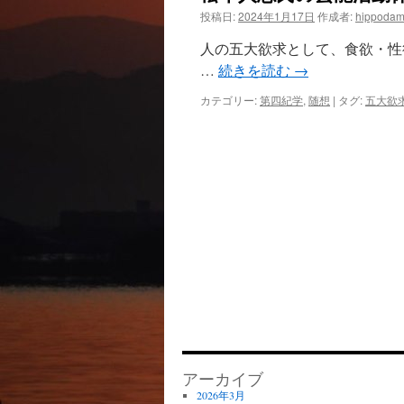
投稿日:
2024年1月17日
作成者:
hippodam
ツ
人の五大欲求として、食欲・性
へ
…
続きを読む
→
ス
カテゴリー:
第四紀学
,
随想
|
タグ:
五大欲
キ
ッ
プ
アーカイブ
2026年3月