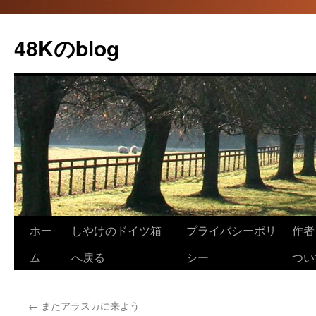
48Kのblog
コ
ホー
しやけのドイツ箱
プライバシーポリ
作者（
ン
ム
へ戻る
シー
つい
テ
←
またアラスカに来よう
ン