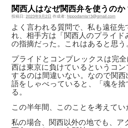
関西人はなぜ関西弁を使うのか
ツ
投稿日:
2023年9月2日
作成者:
hippodamia13@gmail.com
へ
よく言われる質問で、私も遠征先
ス
れ、相手方は「関西人のプライド
キ
の指摘だった。これはあると思う
ッ
プライドとコンプレックスは完全
プ
西は東京に負けているというコン
するのは間違いない。なので関西
語をしゃべっていると、「魂を捨
る。
この半年間、このことを考えてい
私の場合、関西以外の地でも、ア