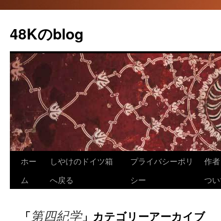
48Kのblog
コ
ホー
しやけのドイツ箱
プライバシーポリ
作者（
ン
ム
へ戻る
シー
つい
テ
第四紀学
「
」カテゴリーアーカイブ
ン