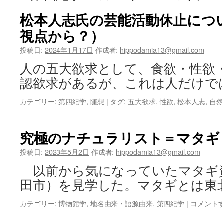
ツ
松本人志氏の芸能活動休止につ
視点から？）
へ
投稿日:
2024年1月17日
作成者:
hippodamia13@gmail.com
ス
人の五大欲求として、食欲・性欲
キ
認欲求があるが、これは人だけで
ッ
カテゴリー:
第四紀学
,
随想
|
タグ:
五大欲求
,
性欲
,
松本人志
,
自
プ
究極のナチュラリスト＝マタギ
投稿日:
2023年5月2日
作成者:
hippodamia13@gmail.com
以前から気になっていたマタギ
田市）を見学した。マタギとは東
カテゴリー:
博物館学
,
地名由来・語源由来
,
第四紀学
|
コメント