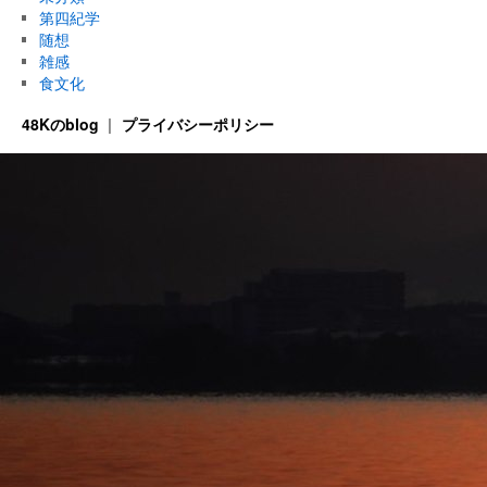
第四紀学
随想
雑感
食文化
48Kのblog
プライバシーポリシー