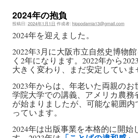
ツ
2024年の抱負
へ
投稿日:
2024年1月1日
作成者:
hippodamia13@gmail.com
ス
2024年を迎えました。
キ
2022年3月に大阪市立自然史博物
ッ
く2年になります。2022年から20
大きく変わり、まだ安定していま
プ
2023年からは、年老いた両親の
学院大学での講義、アメリカ農務
が始まりましたが、可能な範囲内
っています。
2024年は出版事業を本格的に開
「ことばの違和感」
す。2023年は