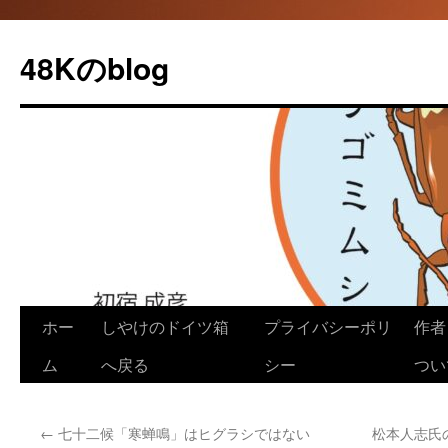
48Kのblog
コ
ホー
しやけのドイツ箱
プライバシーポリ
作者（
ン
ム
へ戻る
シー
つい
テ
←
七十二候「寒蝉鳴」はヒグラシではない
松本人志氏
ン